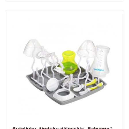
Buteliukų, žindukų džiovykla „Babyono”,