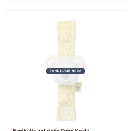
SANDĖLYJE NĖRA
Barškutis ant riešo Fehn Koala