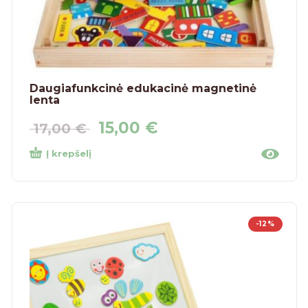
Daugiafunkcinė edukacinė magnetinė
lenta
15,00
€
17,00
€
Į krepšelį
-12%