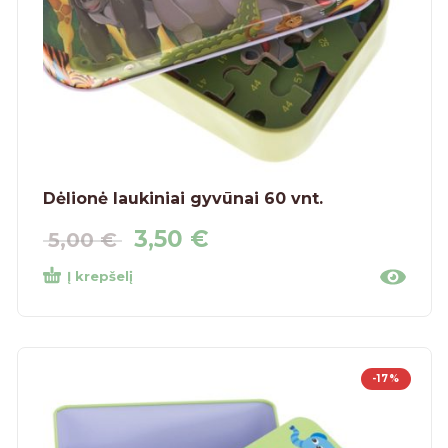
Dėlionė laukiniai gyvūnai 60 vnt.
3,50
€
5,00
€
Į krepšelį
-17%