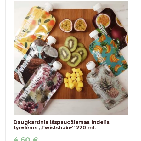
Daugkartinis išspaudžiamas indelis
tyrelėms „Twistshake” 220 ml.
4,60
€