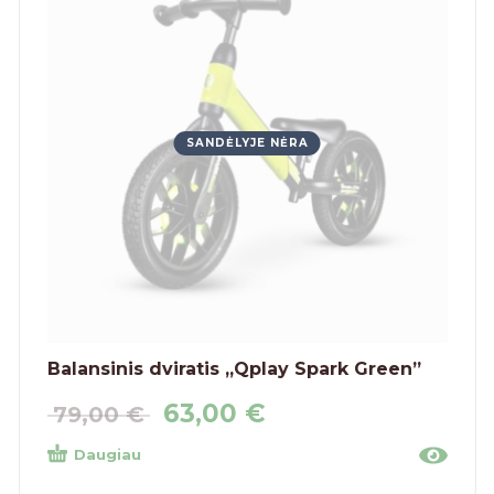
SANDĖLYJE NĖRA
Balansinis dviratis „Qplay Spark Green”
63,00
€
79,00
€
Daugiau