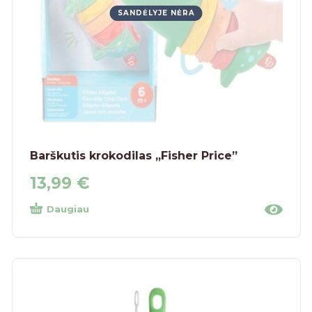
SANDĖLYJE NĖRA
Barškutis krokodilas „Fisher Price”
13,99
€
Daugiau