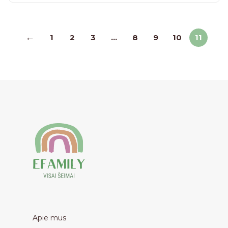
←
1
2
3
…
8
9
10
11
Apie mus