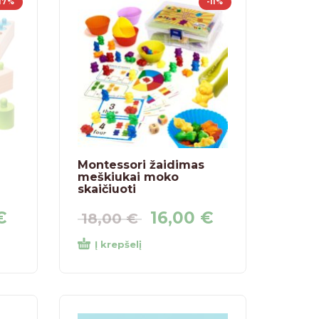
-17%
-11%
Montessori žaidimas
meškiukai moko
skaičiuoti
€
16,00
€
18,00
€
Į krepšelį