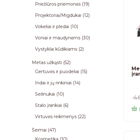
Priežiūros priemonės
19
Projektoriai/Migdukai
12
Vokeliai ir pledai
10
Voniai ir maudynėms
30
Vystyklai kūdikiams
2
Metas užkąsti
52
Mei
Gertuvės ir puodeliai
15
įra
Indai ir jų rinkiniai
14
Seilinukai
10
4
Stalo įrankiai
6
Virtuvės reikmenys
22
Šeimai
47
Kosmetika
10