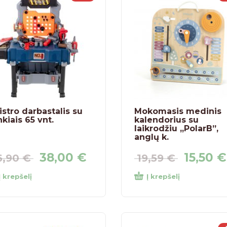
stro darbastalis su
Mokomasis medinis
nkiais 65 vnt.
kalendorius su
laikrodžiu „PolarB”,
anglų k.
38,00
€
15,50
€
6,90
€
19,59
€
Į krepšelį
Į krepšelį