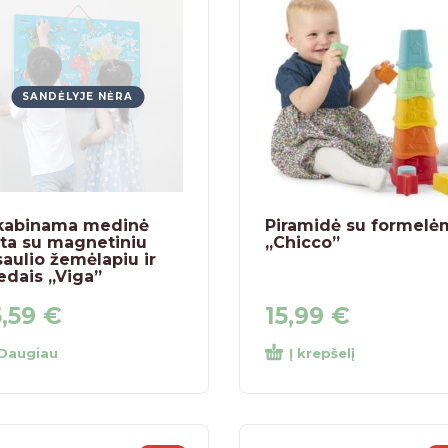
SANDĖLYJE NĖRA
kabinama medinė
Piramidė su formelė
ta su magnetiniu
„Chicco”
aulio žemėlapiu ir
edais „Viga”
5,59
€
15,99
€
Daugiau
Į krepšelį