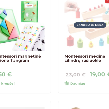
SANDĖLYJE NĖRA
ntessori magnetinė
Montessori medinė
lionė Tangram
cilindrų rūšiuoklė
,50
€
19,00
23,00
€
Į krepšelį
Daugiau