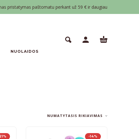
 pristatymas paštomatu perkant už 59 € ir daugiau
NUOLAIDOS
NUMATYTASIS RIKIAVIMAS
-21%
-14%