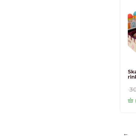
Ska
rin
3
←