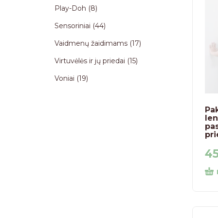
Play-Doh
8
Sensoriniai
44
Vaidmenų žaidimams
17
Virtuvėlės ir jų priedai
15
Voniai
19
Pa
len
pas
pri
4