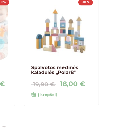
29%
-10%
Spalvotos medinės
kaladėlės „PolarB”
€
18,00
€
19,90
€
Į krepšelį
→