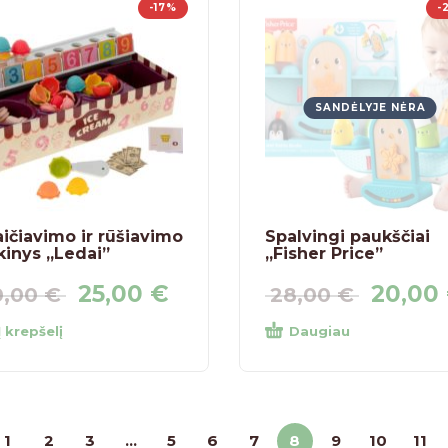
-17%
-
SANDĖLYJE NĖRA
ičiavimo ir rūšiavimo
Spalvingi paukščiai
kinys „Ledai”
„Fisher Price”
25,00
€
20,00
0,00
€
28,00
€
Į krepšelį
Daugiau
1
2
3
…
5
6
7
8
9
10
11