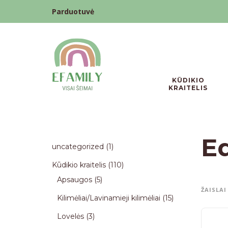
Parduotuvė
KŪDIKIO
KRAITELIS
E
uncategorized
1
Kūdikio kraitelis
110
Apsaugos
5
ŽAISLAI
Kilimėliai/Lavinamieji kilimėliai
15
Lovelės
3