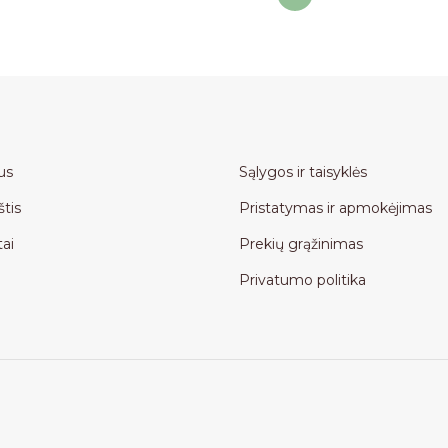
us
Sąlygos ir taisyklės
štis
Pristatymas ir apmokėjimas
ai
Prekių grąžinimas
Privatumo politika