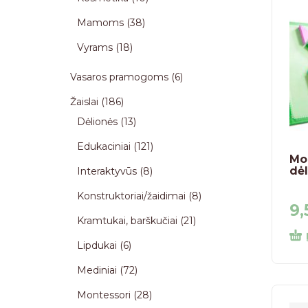
Mamoms
38
Vyrams
18
Vasaros pramogoms
6
Žaislai
186
Dėlionės
13
Edukaciniai
121
Mo
dė
Interaktyvūs
8
Konstruktoriai/žaidimai
8
9
Kramtukai, barškučiai
21
Lipdukai
6
Mediniai
72
Montessori
28