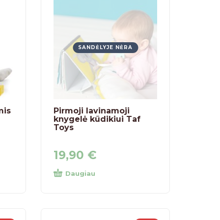
SANDĖLYJE NĖRA
mis
Pirmoji lavinamoji
knygelė kūdikiui Taf
Toys
19,90
€
Daugiau