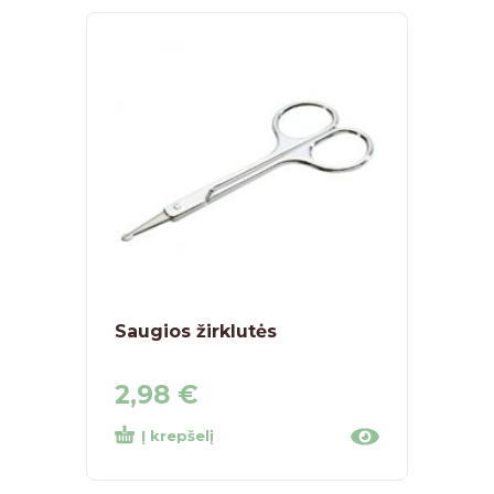
Saugios žirklutės
Apsa
„Baby
2,98
€
2,3
Į krepšelį
Į kr