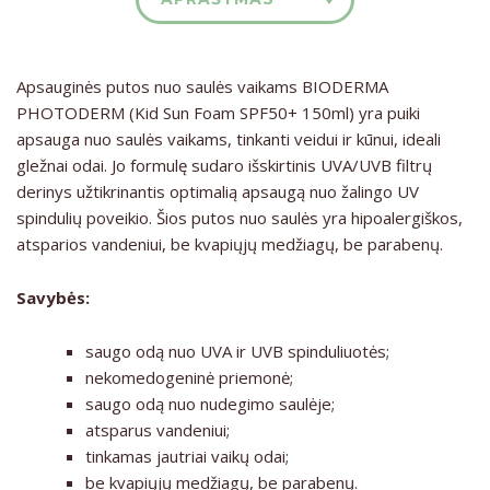
Apsauginės putos nuo saulės vaikams BIODERMA
PHOTODERM (Kid Sun Foam SPF50+ 150ml) yra puiki
apsauga nuo saulės vaikams, tinkanti veidui ir kūnui, ideali
gležnai odai. Jo formulę sudaro išskirtinis UVA/UVB filtrų
derinys užtikrinantis optimalią apsaugą nuo žalingo UV
spindulių poveikio. Šios putos nuo saulės yra hipoalergiškos,
atsparios vandeniui, be kvapiųjų medžiagų, be parabenų.
Savybės:
saugo odą nuo UVA ir UVB spinduliuotės;
nekomedogeninė priemonė;
saugo odą nuo nudegimo saulėje;
atsparus vandeniui;
tinkamas jautriai vaikų odai;
be kvapiųjų medžiagų, be parabenų.