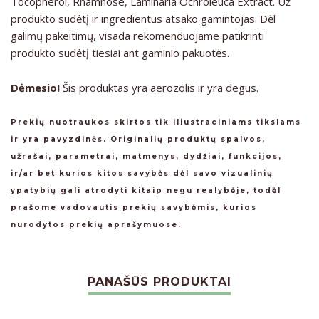
Tocopherol, Rhamnose, Laminaria Ochroleuca Extract. Už
produkto sudėtį ir ingredientus atsako gamintojas. Dėl
galimų pakeitimų, visada rekomenduojame patikrinti
produkto sudėtį tiesiai ant gaminio pakuotės.
Dėmesio!
Šis produktas yra aerozolis ir yra degus.
Prekių nuotraukos skirtos tik iliustraciniams tikslams
ir yra pavyzdinės. Originalių produktų spalvos,
užrašai, parametrai, matmenys, dydžiai, funkcijos,
ir/ar bet kurios kitos savybės dėl savo vizualinių
ypatybių gali atrodyti kitaip negu realybėje, todėl
prašome vadovautis prekių savybėmis, kurios
nurodytos prekių aprašymuose.
PANAŠŪS PRODUKTAI