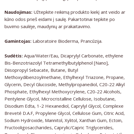
Naudojimas:
Užtepkite reikimą produkto kiekį ant veido ar
kūno odos prieš eidami į saulę. Pakartotinai tepkite po
buvimo saulėje, maudynių ar prakaitavimo.
Gamintojas:
Laboratoire Bioderma, Prancūzija.
Sudėtis:
Aqua/Water/Eau, Dicaprylyl Carbonate, ethylene
Bis-Benzotriazolyl Tetramethylbutylphenol [Nano],
Diisopropyl Sebacate, Butane, Butyl
Methoxydibenzoylmethane, Ethylhexyl Triazone, Propane,
Glycerin, Decyl Glucoside, Methylpropanediol, C20-22 Alkyl
Phosphate, Ethylhexyl Methoxycrylene, C20-22 Alcohols,
Pentylene Glycol, Microcristalline Cellulose, Isobutane,
Disodium Edta, 1-2 Hexanediol, Caprylyl Glycol, Complexe
Breveté D.A.F, Propylene Glycol, Cellulose Gum, Citric Acid,
Sodium Hydroxide, Mannitol, Xylitol, Xanthan Gum, Ectoin,
Fructooligosaccharides, Caprylic/Capric Triglycerides,