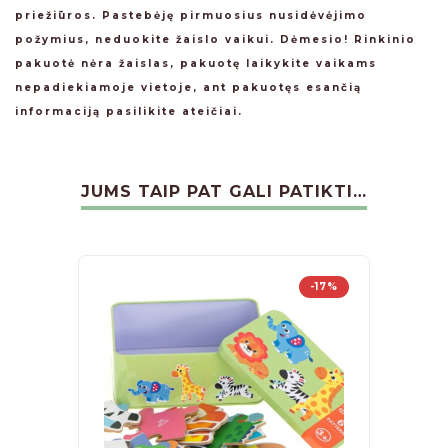
priežiūros. Pastebėję pirmuosius nusidėvėjimo
požymius, neduokite žaislo vaikui. Dėmesio! Rinkinio
pakuotė nėra žaislas, pakuotę laikykite vaikams
nepadiekiamoje vietoje, ant pakuotęs esančią
informaciją pasilikite ateičiai.
JUMS TAIP PAT GALI PATIKTI…
-17%