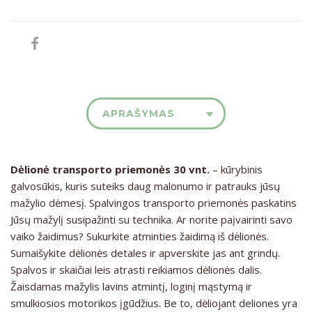
APRAŠYMAS
Dėlionė transporto priemonės 30 vnt.
– kūrybinis
galvosūkis, kuris suteiks daug malonumo ir patrauks jūsų
mažylio dėmesį. Spalvingos transporto priemonės paskatins
Jūsų mažylį susipažinti su technika. Ar norite paįvairinti savo
vaiko žaidimus? Sukurkite atminties žaidimą iš dėlionės.
Sumaišykite dėlionės detales ir apverskite jas ant grindų.
Spalvos ir skaičiai leis atrasti reikiamos dėlionės dalis.
Žaisdamas mažylis lavins atmintį, loginį mąstymą ir
smulkiosios motorikos įgūdžius. Be to, dėliojant deliones yra