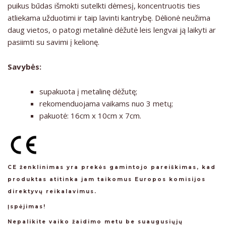
puikus būdas išmokti sutelkti dėmesį, koncentruotis ties
atliekama užduotimi ir taip lavinti kantrybę. Dėlionė neužima
daug vietos, o patogi metalinė dėžutė leis lengvai ją laikyti ar
pasiimti su savimi į kelionę.
Savybės:
supakuota į metalinę dėžutę;
rekomenduojama vaikams nuo 3 metų;
pakuotė: 16cm x 10cm x 7cm.
CE ženklinimas yra prekės gamintojo pareiškimas, kad
produktas atitinka jam taikomus Europos komisijos
direktyvų reikalavimus.
Įspėjimas!
Nepalikite vaiko žaidimo metu be suaugusiųjų