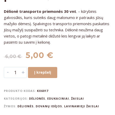
Dėlionė transporto priemonės 30 vnt
. – kūrybinis
galvosūkis, kuris suteiks daug malonumo ir patrauks jūsų
mažylio dėmesį. Spalvingos transporto priemonės paskatins
Jūsų mažylį susipažinti su technika. Dėlionė neužima daug
vietos, o patogi metalinė dėžutė leis lengvai ją laikyti ar
pasiimti su savimi į kelionę.
5,00
€
6,00
€
-
+
Į krepšelį
PRODUKTO KODAS:
KX6017
KATEGORIJOS:
DĖLIONĖS
,
EDUKACINIAI
,
ŽAISLAI
ŽYMOS:
DĖLIONĖS
,
DOVANŲ IDĖJOS
,
LAVINAMIEJI ŽAISLAI