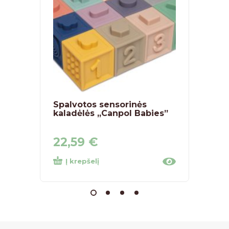
Spalvotos sensorinės
Siliko
kaladėlės „Canpol Babies”
gumin
„Akuk
22,59
€
7,4
Į krepšelį
Pasiri