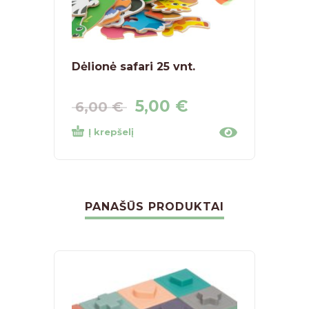
Dėlionė safari 25 vnt.
Monte
dėlio
5,00
€
9,5
6,00
€
Į krepšelį
Į kr
PANAŠŪS PRODUKTAI