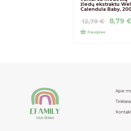
žiedų ekstraktu We
Calendula Baby, 200
8,79
12,79
€
Daugiau
Apie m
Tinklara
Kontakt