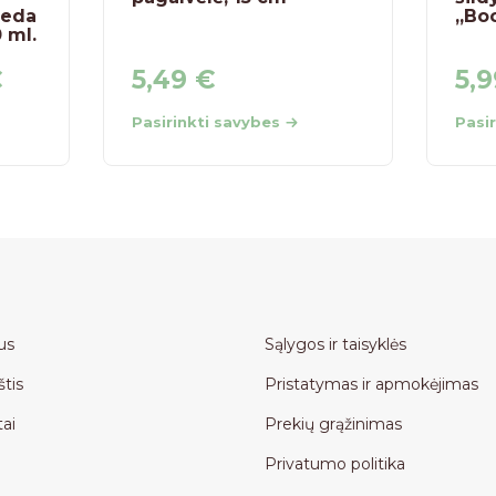
leda
„Bo
 ml.
€
5,49
€
5,
Pasirinkti savybes
Pasi
us
Sąlygos ir taisyklės
štis
Pristatymas ir apmokėjimas
ai
Prekių grąžinimas
Privatumo politika