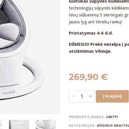
Gultukas sūpynės kūdikiam
technologijų sūpynės kūdikiams
tėvų siūbavimą 5 skirtingais gre
jausis lyg ant tėvelių rankų!
Pristatymas 4-6 d.d.
DĖMESIO! Prekė netelpa į p
atsiėmimas Vilniuje.
269,90
€
-
+
Į krepšelį
PRODUKTO KODAS:
248771
KATEGORIJOS:
KŪDIKIO KRAITE