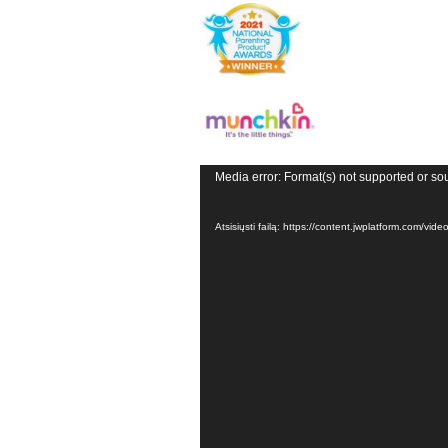
Video
Media error: Format(s) not supported or so
grotuvas
Atsisiųsti failą: https://content.jwplatform.com/