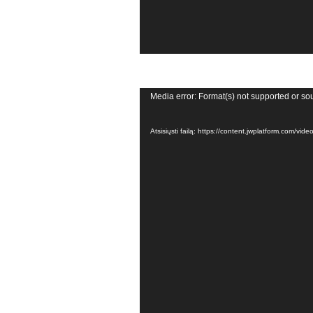
Video
Media error: Format(s) not supported or so
grotuvas
Atsisiųsti failą: https://content.jwplatform.com/v