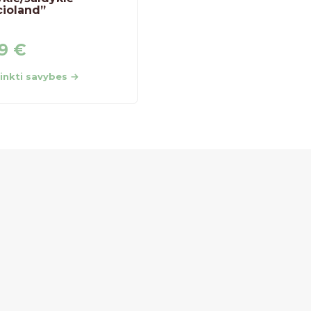
cioland”
99
€
2,59
€
rinkti savybes
Pasirinkti savybes