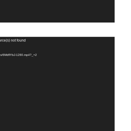
urce(s) not found
ideos/6MdflYbJ-1280.mp4?_=2