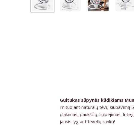
Gultukas sūpynės kūdikiams Mun
imituojant natūralų tėvų siūbavimą 5 
plakimas, paukščių čiulbėjimas. Inte
jausis lyg ant tėvelių rankų!