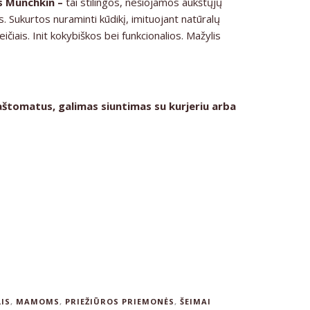
s Munchkin –
tai stilingos, nešiojamos aukštųjų
. Sukurtos nuraminti kūdikį, imituojant natūralų
ičiais. Init kokybiškos bei funkcionalios. Mažylis
aštomatus, galimas siuntimas su kurjeriu arba
LIS
,
MAMOMS
,
PRIEŽIŪROS PRIEMONĖS
,
ŠEIMAI