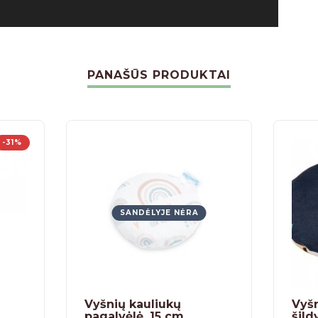
PANAŠŪS PRODUKTAI
-31%
SANDĖLYJE NĖRA
Vyšnių kauliukų
Vyšn
pagalvėlė, 15 cm
šild