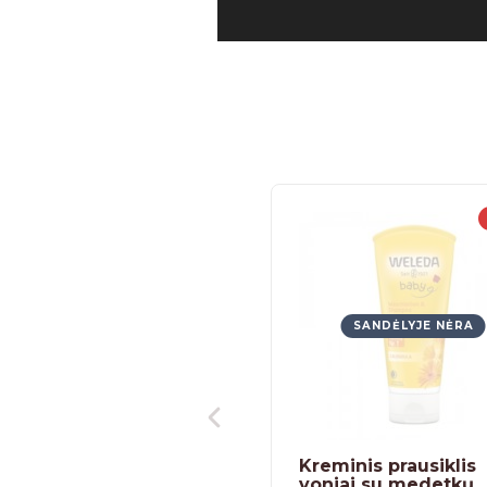
SANDĖLYJE NĖRA
Kreminis prausiklis
voniai su medetkų