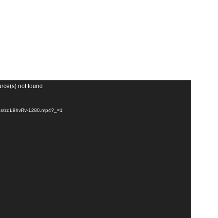
urce(s) not found
videos/zdL9hvRv-1280.mp4?_=1