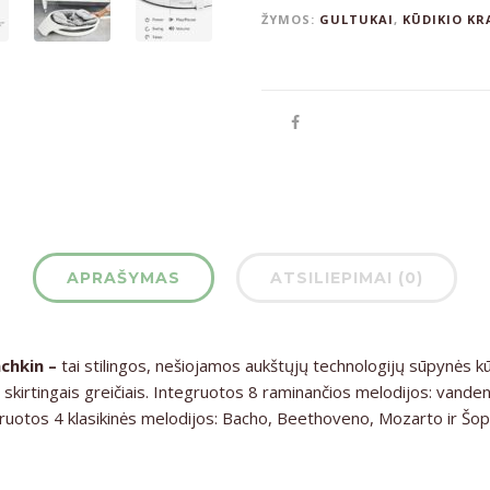
ŽYMOS:
GULTUKAI
,
KŪDIKIO KR
APRAŠYMAS
ATSILIEPIMAI (0)
chkin –
tai stilingos, nešiojamos aukštųjų technologijų sūpynės kū
skirtingais greičiais. Integruotos 8 raminančios melodijos: vandeny
gruotos 4 klasikinės melodijos: Bacho, Beethoveno, Mozarto ir Šope