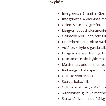
Savybės:
Integruotos 8 raminančios m
Integruotos 4 klasikinės m
Galimi 5 skirtingi greičiai.
Lengva naudoti: skaitmeninis
Galimybė prisijungti prie Bl
Pridedamas nuotolinio valdy
Aukštos kokybės garsiakalbi
Lengva transportuoti: galima
Nuimamos ir skalbyklėje p
Maitinimas: pridedamas ada
Reikalingos baterijos nuotol
Gultuko svoris: 4 kg
Spalva: balta/pilka.
Gultuko matmenys: 47.5 x 
Sulankstyto gultuko matme
Skirta kūdikiams nuo 2.5 kg 