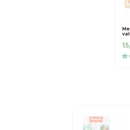
Me
vai
15