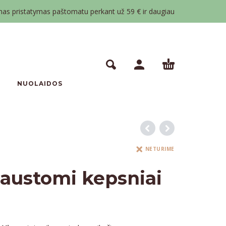
 pristatymas paštomatu perkant už 59 € ir daugiau
NUOLAIDOS
NETURIME
jaustomi kepsniai