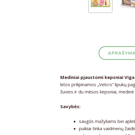
APRAŠYM
Mediniai pjaustomi kepsniai Viga
kitos prilipinamos „Velcro“ lipukų pag
žuvies ir du mėsos kepsniai, medinė 
Savybės:
saugūs mažyliams bei aplink
puikiai tinka vaidmenų žaid