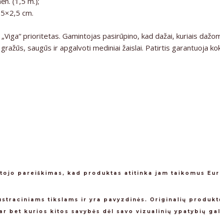
. (1,5 m.);
15×2,5 cm.
Viga“ prioritetas. Gamintojas pasirūpino, kad dažai, kuriais dažomi
gražūs, saugūs ir apgalvoti mediniai žaislai. Patirtis garantuoja kok
tojo pareiškimas, kad produktas atitinka jam taikomus Eu
iustraciniams tikslams ir yra pavyzdinės. Originalių produkt
ar bet kurios kitos savybės dėl savo vizualinių ypatybių gal