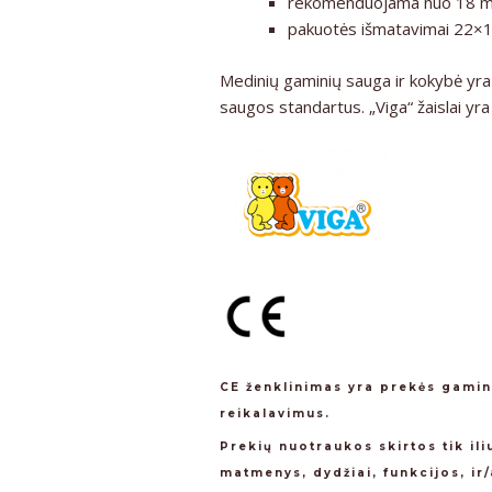
rekomenduojama nuo 18 mėn
pakuotės išmatavimai 22×
Medinių gaminių sauga ir kokybė yra „
saugos standartus. „Viga“ žaislai yra 
CE ženklinimas yra prekės gamin
reikalavimus.
Prekių nuotraukos skirtos tik il
matmenys, dydžiai, funkcijos, ir/