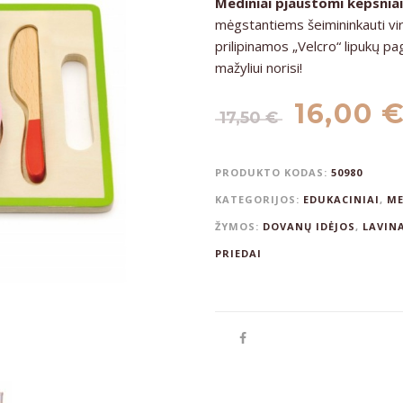
Mediniai pjaustomi kepsniai
mėgstantiems šeimininkauti vir
prilipinamos „Velcro“ lipukų pag
mažyliui norisi!
16,00
17,50
€
PRODUKTO KODAS:
50980
KATEGORIJOS:
EDUKACINIAI
,
ME
ŽYMOS:
DOVANŲ IDĖJOS
,
LAVINA
PRIEDAI