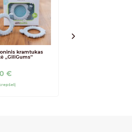
koninis kramtukas
Lavinamosios-
ė „GiliGums”
sensorinės kaladėlės
„Fisher Price”
90
€
18,99
€
 krepšelį
Į krepšelį