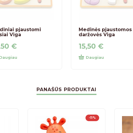
diniai pjaustomi
Medinės pjaustomos
siai Viga
daržovės Viga
,50
€
15,50
€
Daugiau
Daugiau
PANAŠŪS PRODUKTAI
-11%