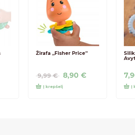
s
Žirafa „Fisher Price”
Sili
Avyt
8,90
€
7,
9,99
€
Į krepšelį
Į