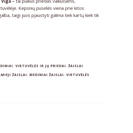
 Viga –
tai puikus priedas vaikučiams,
tuvėlėje. Kepsnių puselės viena prie kitos
alba, taigi juos pjaustyti galima tiek kartų kiek tik
€
DINIAI
,
VIRTUVĖLĖS IR JŲ PRIEDAI
,
ŽAISLAI
MIEJI ŽAISLAI
,
MEDINIAI ŽAISLAI
,
VIRTUVĖLĖS