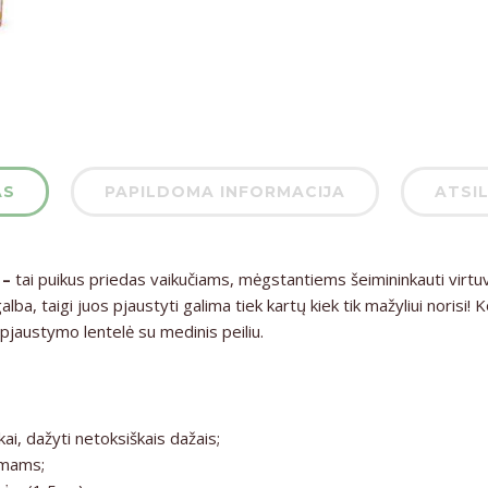
AS
PAPILDOMA INFORMACIJA
ATSIL
 –
tai puikus priedas vaikučiams, mėgstantiems šeimininkauti virtu
alba, taigi juos pjaustyti galima tiek kartų kiek tik mažyliui norisi! 
pjaustymo lentelė su medinis peiliu.
ai, dažyti netoksiškais dažais;
imams;