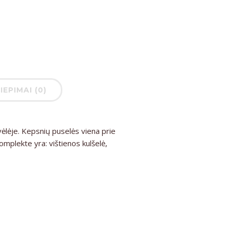
IEPIMAI (0)
vėlėje. Kepsnių puselės viena prie
Komplekte yra: vištienos kulšelė,