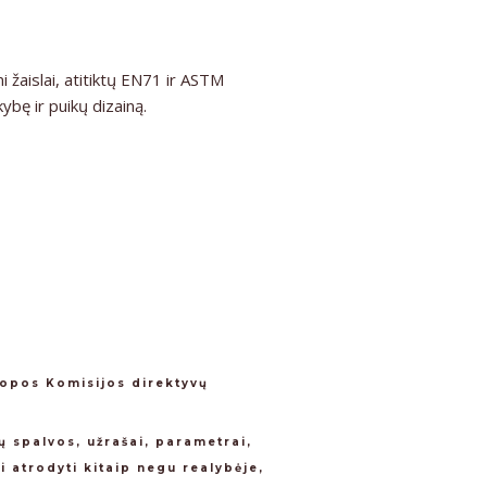
 žaislai, atitiktų EN71 ir ASTM
ybę ir puikų dizainą.
ropos Komisijos direktyvų
ų spalvos, užrašai, parametrai,
i atrodyti kitaip negu realybėje,