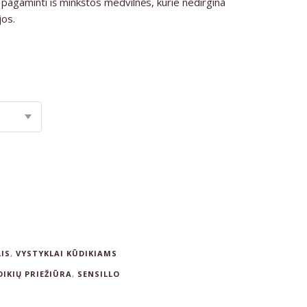
a pagaminti iš minkštos medvilnės, kurie nedirgina
jos.
LIS
,
VYSTYKLAI KŪDIKIAMS
DIKIŲ PRIEŽIŪRA
,
SENSILLO