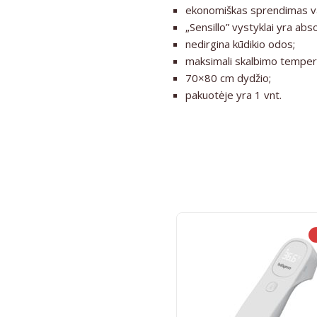
ekonomiškas sprendimas vai
„Sensillo”
vystyklai yra abso
nedirgina kūdikio odos;
maksimali skalbimo temper
70×80 cm dydžio;
pakuotėje yra 1 vnt.