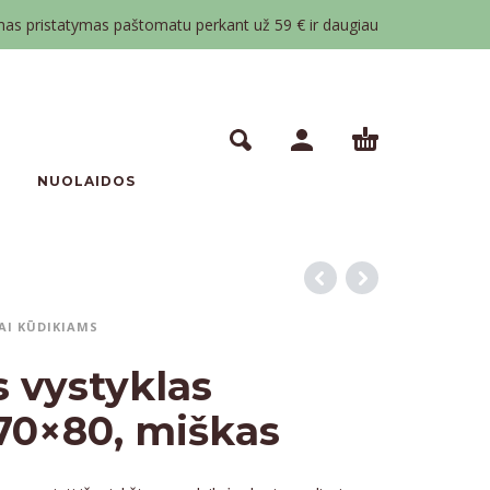
 pristatymas paštomatu perkant už 59 € ir daugiau
NUOLAIDOS
AI KŪDIKIAMS
s vystyklas
 70×80, miškas