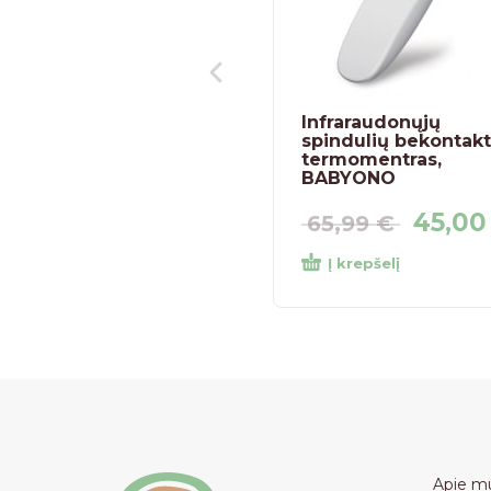
Infraraudonųjų
spindulių bekontakt
termomentras,
BABYONO
45,0
65,99
€
Į krepšelį
Apie m