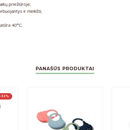
kų priežiūroje;
rbuojantys ir minkšti;
atūra 40°C;
PANAŠŪS PRODUKTAI
-32%