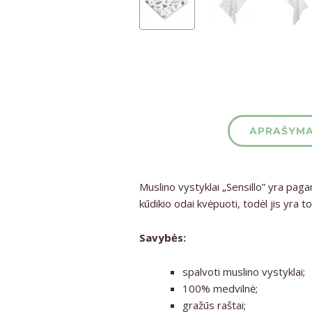
APRAŠYM
Muslino vystyklai
„Sensillo”
yra pagami
kūdikio odai kvėpuoti, todėl jis yra 
Savybės:
spalvoti muslino vystyklai;
100% medvilnė;
gražūs raštai;