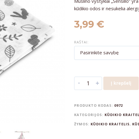
Muslino vystyklai „Sensillo” yr
kūdikio odos ir nesukelia alergi
3,99
€
RAŠTAI:
Pasirinkite savybę
-
+
Į krepšelį
PRODUKTO KODAS:
0972
KATEGORIJOS:
KŪDIKIO KRAITE
ŽYMOS:
KŪDIKIO KRAITELIS
,
KŪ