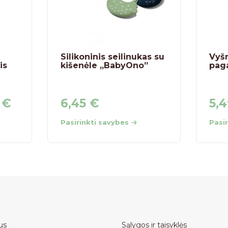
Silikoninis seilinukas su
Vyšn
is
kišenėle „BabyOno”
paga
0
€
6,45
€
5,
Pasirinkti savybes
Pasi
us
Sąlygos ir taisyklės