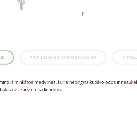
AS
PAPILDOMA INFORMACIJA
ATSIL
nti iš minkštos medvilnės, kurie nedirgina kūdikio odos ir nesukeli
tobulas net karštomis dienomis.