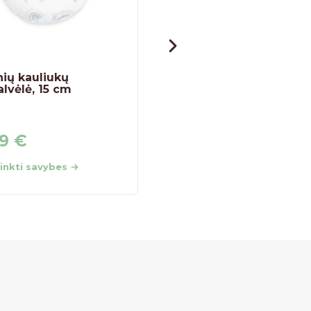
ių kauliukų
Šepetukų rinkinys
lvėlė, 15 cm
buteliukams ir
čiulptukams
49
€
4,59
€
rinkti savybes
Pasirinkti savybes