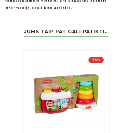
nepasiekiamoje vietoje, ant pakuotės esančią
informaciją pasilikite ateičiai.
JUMS TAIP PAT GALI PATIKTI…
-14%