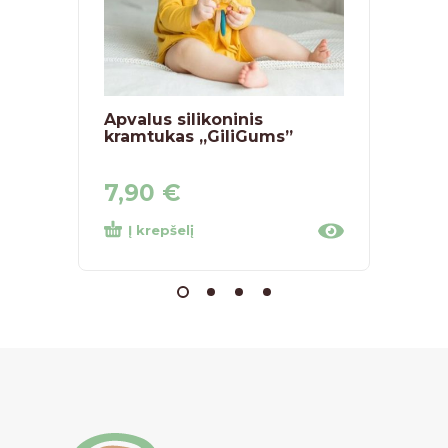
Apvalus silikoninis
Spalv
kramtukas „GiliGums”
kaladė
vnt.
7,90
€
15,
Į krepšelį
Į kr