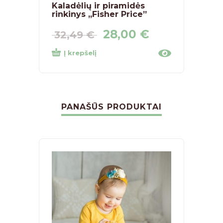
Kaladėlių ir piramidės
rinkinys „Fisher Price”
28,00
€
32,49
€
Į krepšelį
PANAŠŪS PRODUKTAI