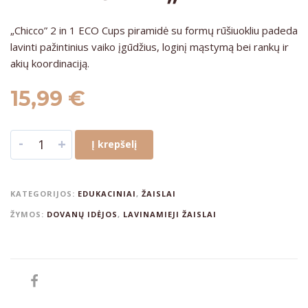
„Chicco” 2 in 1 ECO Cups piramidė su formų rūšiuokliu padeda
lavinti pažintinius vaiko įgūdžius, loginį mąstymą bei rankų ir
akių koordinaciją.
15,99
€
-
+
Į krepšelį
KATEGORIJOS:
EDUKACINIAI
,
ŽAISLAI
ŽYMOS:
DOVANŲ IDĖJOS
,
LAVINAMIEJI ŽAISLAI