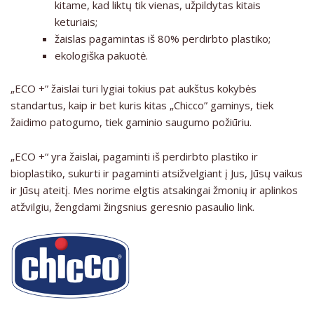
kitame, kad liktų tik vienas, užpildytas kitais
keturiais;
žaislas pagamintas iš 80% perdirbto plastiko;
ekologiška pakuotė.
„ECO +”
žaislai turi lygiai tokius pat aukštus kokybės
standartus, kaip ir bet kuris kitas
„Chicco”
gaminys, tiek
žaidimo patogumo, tiek gaminio saugumo požiūriu.
„ECO +“
yra žaislai, pagaminti iš perdirbto plastiko ir
bioplastiko, sukurti ir pagaminti atsižvelgiant į Jus, Jūsų vaikus
ir Jūsų ateitį. Mes norime elgtis atsakingai žmonių ir aplinkos
atžvilgiu, žengdami žingsnius geresnio pasaulio link.