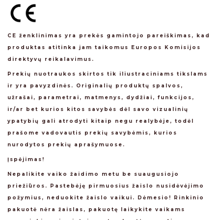
CE ženklinimas yra prekės gamintojo pareiškimas, kad
produktas atitinka jam taikomus Europos Komisijos
direktyvų reikalavimus.
Prekių nuotraukos skirtos tik iliustraciniams tikslams
ir yra pavyzdinės. Originalių produktų spalvos,
užrašai, parametrai, matmenys, dydžiai, funkcijos,
ir/ar bet kurios kitos savybės dėl savo vizualinių
ypatybių gali atrodyti kitaip negu realybėje, todėl
prašome vadovautis prekių savybėmis, kurios
nurodytos prekių aprašymuose.
Įspėjimas!
Nepalikite vaiko žaidimo metu be suaugusiojo
priežiūros. Pastebėję pirmuosius žaislo nusidėvėjimo
požymius, neduokite žaislo vaikui. Dėmesio! Rinkinio
pakuotė nėra žaislas, pakuotę laikykite vaikams