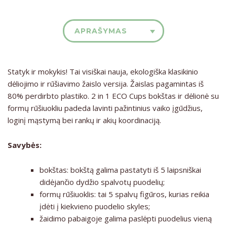
APRAŠYMAS
Statyk ir mokykis! Tai visiškai nauja, ekologiška klasikinio
dėliojimo ir rūšiavimo žaislo versija. Žaislas pagamintas iš
80% perdirbto plastiko. 2 in 1 ECO Cups bokštas ir dėlionė su
formų rūšiuokliu padeda lavinti pažintinius vaiko įgūdžius,
loginį mąstymą bei rankų ir akių koordinaciją.
Savybės:
bokštas: bokštą galima pastatyti iš 5 laipsniškai
didėjančio dydžio spalvotų puodelių;
formų rūšiuoklis: tai 5 spalvų figūros, kurias reikia
įdėti į kiekvieno puodelio skyles;
žaidimo pabaigoje galima paslėpti puodelius vieną